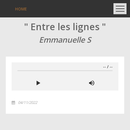
HOME
" Entre les lignes "
Emmanuelle S
--
/
--
04/11/2022